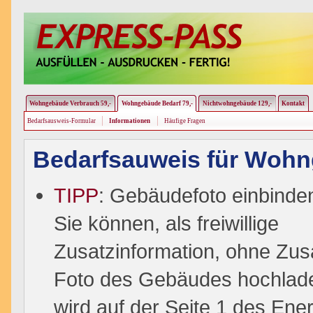
Wohngebäude Verbrauch 59,-
Wohngebäude Bedarf 79,-
Nichtwohngebäude 129,-
Kontakt
Bedarfsausweis-Formular
Informationen
Häufige Fragen
Bedarfsauweis für W
ohn
TIPP
: Gebäudefoto einbinde
Sie können, als freiwillige
Zusatzinformation, ohne Zus
Foto des Gebäudes hochlad
wird auf der Seite 1 des En