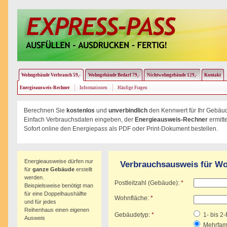
Wohngebäude Verbrauch 59,-
Wohngebäude Bedarf 79,-
Nichtwohngebäude 129,-
Kontakt
Energieausweis-Rechner
Informationen
Häufige Fragen
Berechnen Sie
kostenlos
und
unverbindlich
den Kennwert für Ihr Gebäu
Einfach Verbrauchsdaten eingeben, der
Energieausweis-Rechner
ermitt
Sofort online den Energiepass als PDF oder Print-Dokument bestellen.
Energieausweise dürfen nur
Verbrauchsausweis für W
für
ganze Gebäude
erstellt
werden.
Postleitzahl (Gebäude):
*
Beispielsweise benötigt man
für eine Doppelhaushälfte
Wohnfläche:
*
und für jedes
Reihenhaus einen eigenen
Gebäudetyp:
*
1- bis 2
Ausweis
Mehrfam