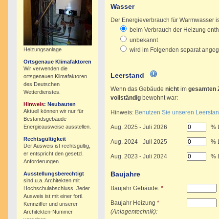
Wasser
Der Energieverbrauch für Warmwasser is
beim Verbrauch der Heizung enth
unbekannt
wird im Folgenden separat ange
Heizungsanlage
Ortsgenaue Klimafaktoren
Wir verwenden die
Leerstand
ortsgenauen Klimafaktoren
des Deutschen
Wenn das Gebäude
nicht
im
gesamten 
Wetterdienstes.
vollständig
bewohnt war:
Hinweis
: Neubauten
Aktuell können wir nur für
Hinweis:
Benutzen Sie unseren Leersta
Bestandsgebäude
Aug.
2025
-
Juli
2026
% 
Energieausweise ausstellen.
Rechtsgültigkeit
Aug.
2024
-
Juli
2025
% 
Der Ausweis ist rechtsgültig,
er entspricht den gesetzl.
Aug.
2023
-
Juli
2024
% 
Anforderungen.
Baujahre
Ausstellungsberechtigt
sind u.a. Architekten mit
Baujahr Gebäude:
*
Hochschulabschluss. Jeder
Ausweis ist mit einer fortl.
Baujahr Heizung
*
Kennziffer und unserer
(Anlagentechnik):
Architekten-Nummer