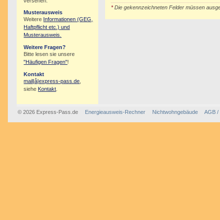
versehen.
*
Die gekennzeichneten Felder müssen ausgef
Musterausweis
Weitere
Informationen (GEG,
Haftpflicht etc.) und
Musterausweis.
Weitere Fragen?
Bitte lesen sie unsere
"Häufigen Fragen"
!
Kontakt
mail|å|express-pass.de
,
siehe
Kontakt
.
© 2026 Express-Pass.de
Energieausweis-Rechner
Nichtwohngebäude
AGB /